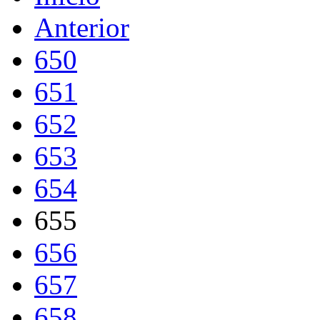
Anterior
650
651
652
653
654
655
656
657
658