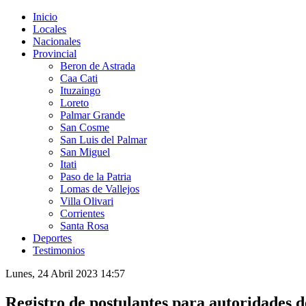
Inicio
Locales
Nacionales
Provincial
Beron de Astrada
Caa Cati
Ituzaingo
Loreto
Palmar Grande
San Cosme
San Luis del Palmar
San Miguel
Itati
Paso de la Patria
Lomas de Vallejos
Villa Olivari
Corrientes
Santa Rosa
Deportes
Testimonios
Lunes, 24 Abril 2023 14:57
Registro de postulantes para autoridades d