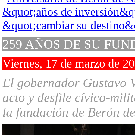
259 AÑOS DE SU FU
Viernes, 17 de marzo de 2
El gobernador Gustavo Va
acto y desfile cívico-mili
la fundación de Berón de