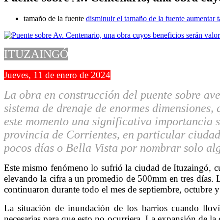
tamaño de la fuente
disminuir el tamaño de la fuente
aumentar t
ITUZAINGÓ
Jueves, 11 de enero de 2024
La obra en construcción del puente sobre ave
sistema de drenaje de enormes dimensiones, q
este momento una significativa importancia si
provincia de Corrientes, en particular ciud
pocos días o Bella Vista por nombrar solo al
Este mismo fenómeno lo sufrió la ciudad de Ituzaingó, 
elevando la cifra a un promedio de 500mm en tres días. La
continuaron durante todo el mes de septiembre, octubre y
La situación de inundación de los barrios cuando lloví
necesarias para que esto no ocurriera. La expansión de la