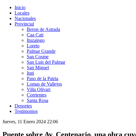
Inicio
Locales
Nacionales
Provincial
Beron de Astrada
Caa Cati
Ituzaingo
Loreto
Palmar Grande
San Cosme
San Luis del Palmar
San Miguel
Itati
Paso de la Patria
Lomas de Vallejos
Villa Olivari
Corrientes
Santa Rosa
Deportes
Testimonios
Jueves, 11 Enero 2024 22:06
Puente sobre Av. Centenario, una obra cuyo