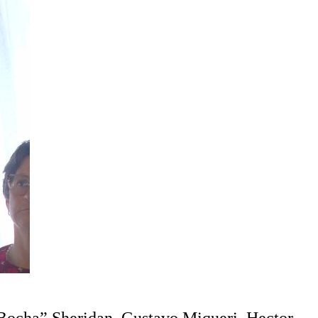
“Bocha” Sheridan, Gustavo Miqueri, Hector