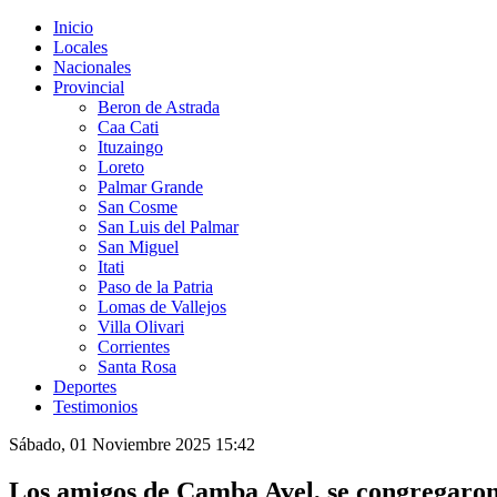
Inicio
Locales
Nacionales
Provincial
Beron de Astrada
Caa Cati
Ituzaingo
Loreto
Palmar Grande
San Cosme
San Luis del Palmar
San Miguel
Itati
Paso de la Patria
Lomas de Vallejos
Villa Olivari
Corrientes
Santa Rosa
Deportes
Testimonios
Sábado, 01 Noviembre 2025 15:42
Los amigos de Camba Avel, se congregaro