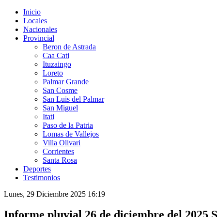
Inicio
Locales
Nacionales
Provincial
Beron de Astrada
Caa Cati
Ituzaingo
Loreto
Palmar Grande
San Cosme
San Luis del Palmar
San Miguel
Itati
Paso de la Patria
Lomas de Vallejos
Villa Olivari
Corrientes
Santa Rosa
Deportes
Testimonios
Lunes, 29 Diciembre 2025 16:19
Informe pluvial 26 de diciembre del 2025 