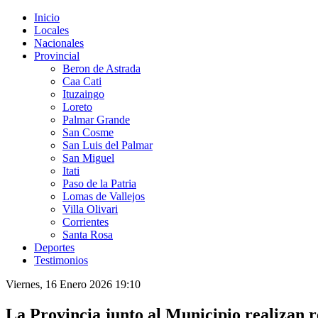
Inicio
Locales
Nacionales
Provincial
Beron de Astrada
Caa Cati
Ituzaingo
Loreto
Palmar Grande
San Cosme
San Luis del Palmar
San Miguel
Itati
Paso de la Patria
Lomas de Vallejos
Villa Olivari
Corrientes
Santa Rosa
Deportes
Testimonios
Viernes, 16 Enero 2026 19:10
La Provincia junto al Municipio realizan re