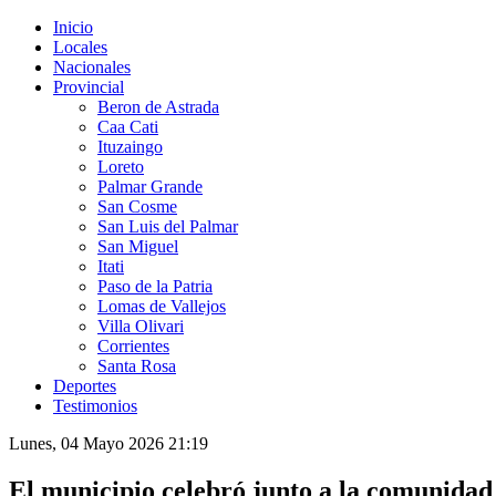
Inicio
Locales
Nacionales
Provincial
Beron de Astrada
Caa Cati
Ituzaingo
Loreto
Palmar Grande
San Cosme
San Luis del Palmar
San Miguel
Itati
Paso de la Patria
Lomas de Vallejos
Villa Olivari
Corrientes
Santa Rosa
Deportes
Testimonios
Lunes, 04 Mayo 2026 21:19
El municipio celebró junto a la comunidad