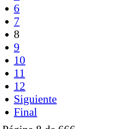
6
7
8
9
10
11
12
Siguiente
Final